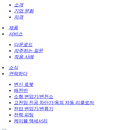
소개
기업 문화
자격
제품
서비스
다운로드
자주하는 질문
적용 사례
소식
연락하다
변신 로봇
배전반
소형 변압기/변전소
고전압 진공 차단기/옥외 자동 리클로저
전압 변압기/변류기
전력 피팅
케이블 액세서리