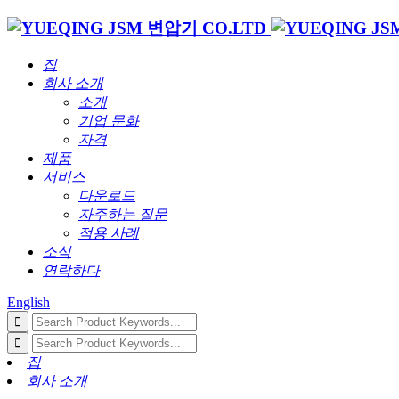
집
회사 소개
소개
기업 문화
자격
제품
서비스
다운로드
자주하는 질문
적용 사례
소식
연락하다
English
집
회사 소개