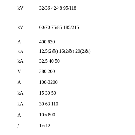
kV
32/36 42/48 95/118
kV
60/70 75/85 185/215
A
400 630
12.5(2초) 16(2초) 20(2초)
kA
kA
32.5 40 50
V
380 200
A
100-3200
kA
15 30 50
kA
30 63 110
10∽800
A
1∽12
/