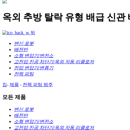
옥외 추방 탈락 유형 배급 신관 배
뒤
변신 로봇
배전반
소형 변압기/변전소
고전압 진공 차단기/옥외 자동 리클로저
전압 변압기/변류기
전력 피팅
집
-
제품
-
전력 피팅
범주
모든 제품
변신 로봇
배전반
소형 변압기/변전소
고전압 진공 차단기/옥외 자동 리클로저