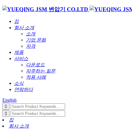
집
회사 소개
소개
기업 문화
자격
제품
서비스
다운로드
자주하는 질문
적용 사례
소식
연락하다
English
집
회사 소개