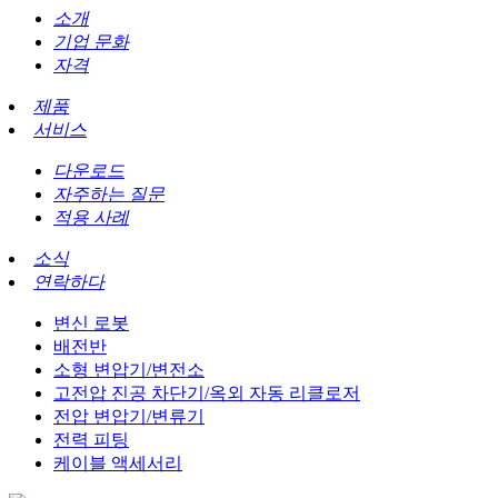
소개
기업 문화
자격
제품
서비스
다운로드
자주하는 질문
적용 사례
소식
연락하다
변신 로봇
배전반
소형 변압기/변전소
고전압 진공 차단기/옥외 자동 리클로저
전압 변압기/변류기
전력 피팅
케이블 액세서리