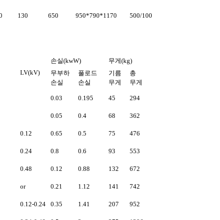
0
130
650
950*790*1170
500/100
손실(kwW)
무게(kg)
LV(kV)
무부하
풀로드
기름
총
손실
손실
무게
무게
0.03
0.195
45
294
0.05
0.4
68
362
0.12
0.65
0.5
75
476
0.24
0.8
0.6
93
553
0.48
0.12
0.88
132
672
or
0.21
1.12
141
742
0.12-0.24
0.35
1.41
207
952