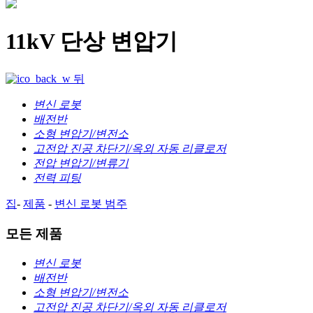
11kV 단상 변압기
뒤
변신 로봇
배전반
소형 변압기/변전소
고전압 진공 차단기/옥외 자동 리클로저
전압 변압기/변류기
전력 피팅
집
-
제품
-
변신 로봇
범주
모든 제품
변신 로봇
배전반
소형 변압기/변전소
고전압 진공 차단기/옥외 자동 리클로저