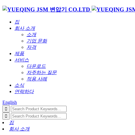
집
회사 소개
소개
기업 문화
자격
제품
서비스
다운로드
자주하는 질문
적용 사례
소식
연락하다
English
집
회사 소개