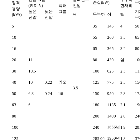
손실(kW)
무게
정격
(케이 V)
벡터
전압
현재의
용량
높은
낮은
그룹
기
무부하
짐
(kVA)
%
%
전압
전압
무
5
35
145
4
50
10
55
260
3.5
65
16
65
365
3.2
80
삼
20
11
80
430
10
30
10.5
100
625
2.5
11
리오
40
10
0.22
125
775
2.5
15
3.5
50
6.3
0.24
li6
150
950
2.3
17
63
6
180
1135
2.1
19
80
200
1400
2.0
24
1656년
100
240
1.9
29
1950년
125
285.00
1.8
37